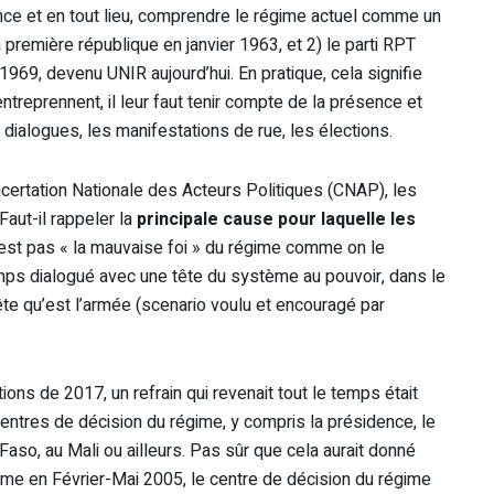
nstance et en tout lieu, comprendre le régime actuel comme un
a première république en janvier 1963, et 2) le parti RPT
969, devenu UNIR aujourd’hui. En pratique, cela signifie
treprennent, il leur faut tenir compte de la présence et
 dialogues, les manifestations de rue, les élections.
ncertation Nationale des Acteurs Politiques (CNAP), les
aut-il rappeler la
principale cause pour laquelle les
est pas « la mauvaise foi » du régime comme on le
temps dialogué avec une tête du système au pouvoir, dans le
 tête qu’est l’armée (scenario voulu et encouragé par
ons de 2017, un refrain qui revenait tout le temps était
 centres de décision du régime, y compris la présidence, le
Faso, au Mali ou ailleurs. Pas sûr que cela aurait donné
me en Février-Mai 2005, le centre de décision du régime