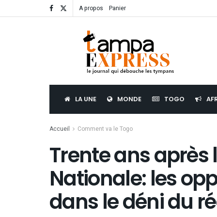
A propos
Panier
LA UNE
MONDE
TOGO
AF
Accueil
Comment va le Togo
Trente ans après
Nationale: les op
dans le déni du ré