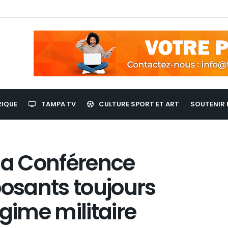
RIQUE
TAMPA TV
CULTURE SPORT ET ART
SOUTENIR 
 la Conférence
posants toujours
gime militaire