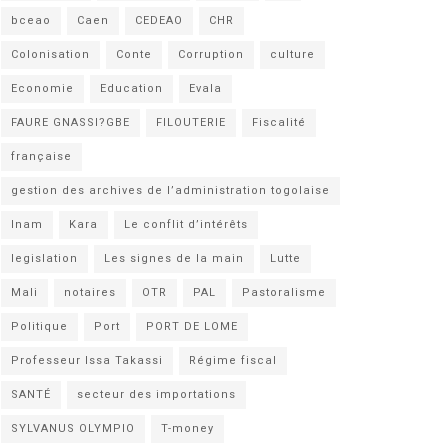
bceao
Caen
CEDEAO
CHR
Colonisation
Conte
Corruption
culture
Economie
Education
Evala
FAURE GNASSI?GBE
FILOUTERIE
Fiscalité
française
gestion des archives de l’administration togolaise
Inam
Kara
Le conflit d’intérêts
legislation
Les signes de la main
Lutte
Mali
notaires
OTR
PAL
Pastoralisme
Politique
Port
PORT DE LOME
Professeur Issa Takassi
Régime fiscal
SANTÉ
secteur des importations
SYLVANUS OLYMPIO
T-money