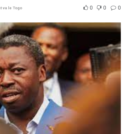
0
0
0
 va le Togo