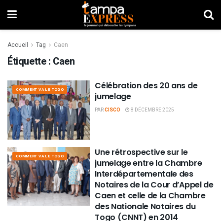
Accueil
Tag
Caen
Étiquette :
Caen
Célébration des 20 ans de
COMMENT VA LE TOGO
jumelage
PAR
CISCO
8 DÉCEMBRE 2025
Une rétrospective sur le
COMMENT VA LE TOGO
jumelage entre la Chambre
Interdépartementale des
Notaires de la Cour d’Appel de
Caen et celle de la Chambre
des Nationale Notaires du
Togo (CNNT) en 2014