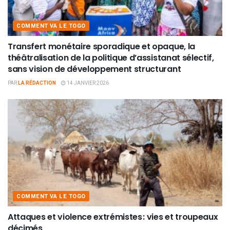
COMMENT VA LE TOGO
Transfert monétaire sporadique et opaque, la
théâtralisation de la politique d’assistanat sélectif,
sans vision de développement structurant
PAR
LA RÉDACTION
14 JANVIER 2026
COMMENT VA LE TOGO
Attaques et violence extrémistes : vies et troupeaux
décimés