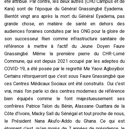
été attribué. Par contre, les deux autres (CHU Campus et de
Kara) sont de l’époque du Général Gnassingbé Eyadema.
Bientôt vingt ans après la mort du Général Eyadema, pas
grande chose, en matière de santé en dehors des
audiences foraines conduites par les ONG pour la gloire de
son successeur. Rien comme infrastructure sanitaire de
référence à mettre à l’actif du Jeune Doyen Faure
Gnassingbé. Même la première pierre du CHR-Lomé
Commune, qui est depuis 2021 occupé par les adeptes du
COVID-19, a été posée par le regretté Me Yaovi Agboyibor.
Certains rétorqueront que c’est sous Faure Gnassingbé que
ces Centres Médicaux Sociaux ont été construits. Oui c’est
vrai, mais l’on parle ici des centres modernes de référence
bien équipés comme le font majestueusement ses
confrères Patrice Talon du Bénin, Alassane Ouattara de la
Côte d’Ivoire, Macky Sall du Sénégal et tout proche de nous,
le Président
Nana Akufo-Addo
du Ghana. Ce qui est
étonnant c’est, qu’en moins de 7 années de présidence, le