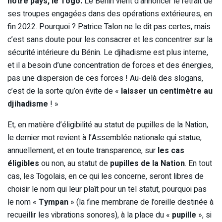
notre pays, le Togo
.
Le Bénin vient d’annoncer le retrait de
ses troupes engagées dans des opérations extérieures, en
fin 2022. Pourquoi ? Patrice Talon ne le dit pas certes, mais
c’est sans doute pour les consacrer et les concentrer sur la
sécurité intérieure du Bénin. Le djihadisme est plus interne,
et il a besoin d’une concentration de forces et des énergies,
pas une dispersion de ces forces ! Au-delà des slogans,
c’est de la sorte qu’on évite de «
laisser un centimètre au
djihadisme
! »
Et, en matière d’éligibilité au statut de pupilles de la Nation,
le dernier mot revient à l’Assemblée nationale qui statue,
annuellement, et en toute transparence, sur
les cas
éligibles
ou non, au statut de
pupilles de la Nation
. En tout
cas, les Togolais, en ce qui les concerne, seront libres de
choisir le nom qui leur plaît pour un tel statut, pourquoi pas
le nom «
Tympan
» (la fine membrane de l’oreille destinée à
recueillir les vibrations sonores), à la place du «
pupille
», si