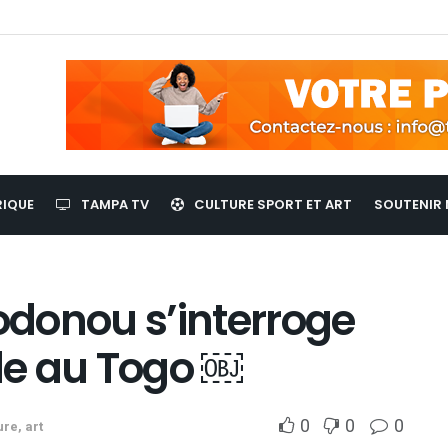
RIQUE
TAMPA TV
CULTURE SPORT ET ART
SOUTENIR 
donou s’interroge
ple au Togo ￼
0
0
0
ure, art