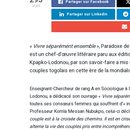
Partager sur Facebook
VUES
Partager sur Linkedin
«
Vivre séparément ensemble
», Paradoxe de 
est un chef-d’œuvre littéraire paru aux édit
Kpapko-Lodonou, par son savoir-faire a mis e
couples togolais en cette ère de la mondiali
Enseignant-Chercheur de rang A en Sociologue à l
Lodonou, a dédicacé son ouvrage «
Vivre séparé
toutes ses consœurs femmes qui souffrent d’« in
Professeur Komla Messan Nubukpo, celui-ci décla
couple est à la croisée des chemins. Il est en cri
alterne la vie des couples pris entre incompréhens