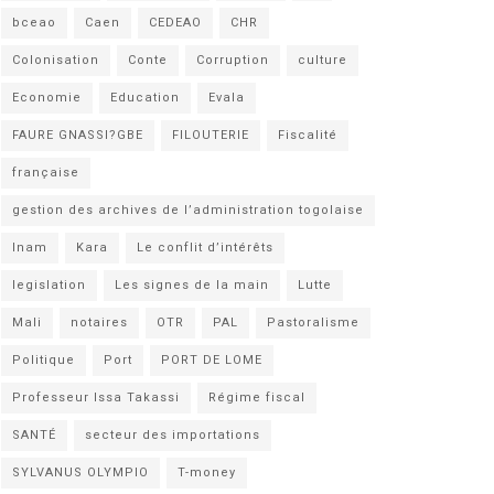
bceao
Caen
CEDEAO
CHR
Colonisation
Conte
Corruption
culture
Economie
Education
Evala
FAURE GNASSI?GBE
FILOUTERIE
Fiscalité
française
gestion des archives de l’administration togolaise
Inam
Kara
Le conflit d’intérêts
legislation
Les signes de la main
Lutte
Mali
notaires
OTR
PAL
Pastoralisme
Politique
Port
PORT DE LOME
Professeur Issa Takassi
Régime fiscal
SANTÉ
secteur des importations
SYLVANUS OLYMPIO
T-money