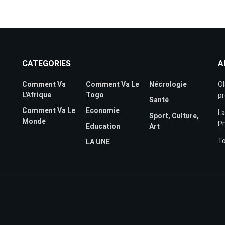
CATEGORIES
A
Comment Va
Comment Va Le
Nécrologie
Ol
L'Afrique
Togo
pr
Santé
Comment Va Le
Economie
La
Sport, Culture,
Monde
P
Education
Art
To
LA UNE