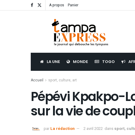
A propos
Panier
LA UNE
MONDE
TOGO
AF
Accueil
sport, culture, art
Pépévi Kpakpo-Lo
sur la vie de cou
par
La rédaction
2 avril 2022
dans
sport, cult