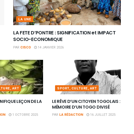
LA UNE
LA FETE D’PONTRE : SIGNIFICATION et IMPACT
SOCIO-ECONOMIQUE
PAR
CISCO
14 JANVIER 2026
LTURE, ART
SPORT, CULTURE, ART
IFIQUE LEÇON DE LA
LE RÊVE D’UN CITOYEN TOGOLAIS :
MÉMOIRE D’UN TOGO DIVISÉ
ION
1 OCTOBRE 2025
PAR
LA RÉDACTION
16 JUILLET 2025