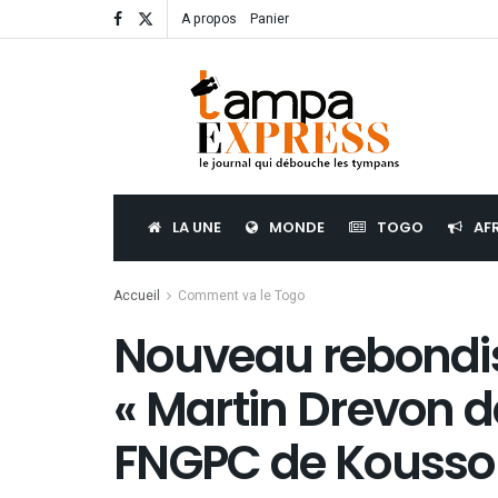
A propos
Panier
LA UNE
MONDE
TOGO
AF
Accueil
Comment va le Togo
Nouveau rebondis
« Martin Drevon d
FNGPC de Kousso