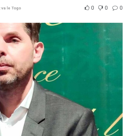
0
0
0
va le Togo