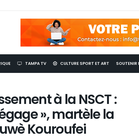
RIQUE
TAMPA TV
CULTURE SPORT ET ART
SOUTENIR 
sement à la NSCT :
égage », martèle la
uwè Kouroufei