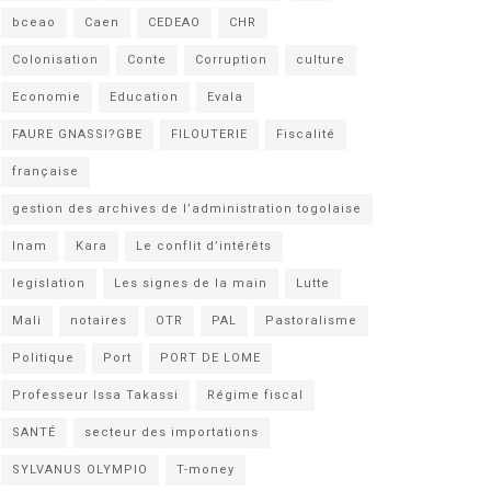
bceao
Caen
CEDEAO
CHR
Colonisation
Conte
Corruption
culture
Economie
Education
Evala
FAURE GNASSI?GBE
FILOUTERIE
Fiscalité
française
gestion des archives de l’administration togolaise
Inam
Kara
Le conflit d’intérêts
legislation
Les signes de la main
Lutte
Mali
notaires
OTR
PAL
Pastoralisme
Politique
Port
PORT DE LOME
Professeur Issa Takassi
Régime fiscal
SANTÉ
secteur des importations
SYLVANUS OLYMPIO
T-money