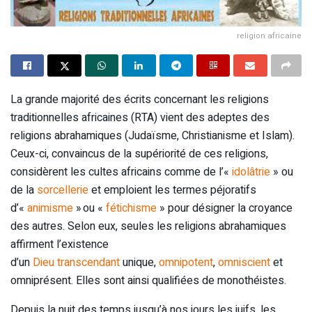
religion africaine
La grande majorité des écrits concernant les religions
traditionnelles africaines (RTA) vient des adeptes des
religions abrahamiques (Judaïsme, Christianisme et Islam).
Ceux-ci, convaincus de la supériorité de ces religions,
considèrent les cultes africains comme de l’«
idolâtrie
» ou
de la
sorcellerie
et emploient les termes péjoratifs
d’«
animisme
»
ou «
fétichisme
» pour désigner la croyance
des autres. Selon eux, seules les religions abrahamiques
affirment l’existence
d’un
Dieu
transcendant
unique,
omnipotent
,
omniscient
et
omniprésent. Elles sont ainsi qualifiées de monothéistes.
Depuis la nuit des temps jusqu’à nos jours les juifs, les