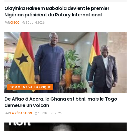
Olayinka Hakeem Babalola devient le premier
Nigérian président du Rotary International
PAR
CISCO
30 JUIN 2026
COMMENT VA L'AFRIQUE
De Aflao à Accra, le Ghana est béni, mais le Togo
demeure un volcan
PAR
LA RÉDACTION
1 OCTOBRE 2025