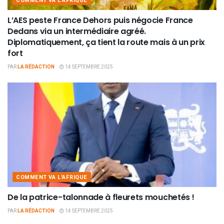
COMMENT VA L'AFRIQUE
L’AES peste France Dehors puis négocie France
Dedans via un intermédiaire agréé.
Diplomatiquement, ça tient la route mais à un prix
fort
PAR
LA RÉDACTION
14 SEPTEMBRE 2025
COMMENT VA L'AFRIQUE
De la patrice-talonnade à fleurets mouchetés !
PAR
LA RÉDACTION
14 SEPTEMBRE 2025