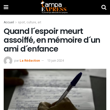
Accueil
sport, culture, art
Quand l´espoir meurt
assoiffé, en mémoire d´un
ami d´enfance
par
La Rédaction
13 juin 2024