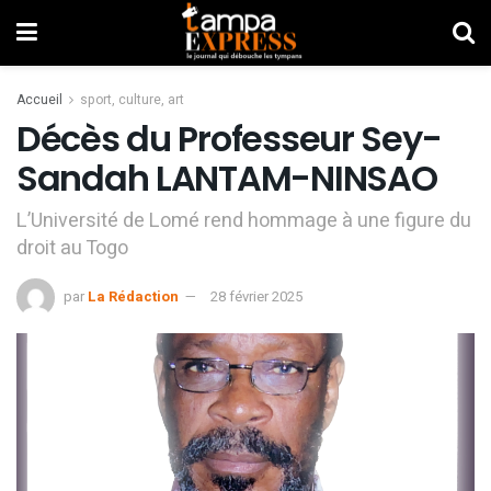
Accueil
sport, culture, art
Décès du Professeur Sey-
Sandah LANTAM-NINSAO
L’Université de Lomé rend hommage à une figure du
droit au Togo
par
La Rédaction
28 février 2025