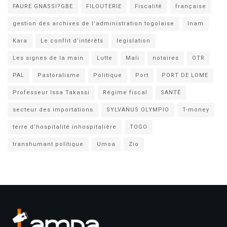
FAURE GNASSI?GBE
FILOUTERIE
Fiscalité
française
gestion des archives de l’administration togolaise
Inam
Kara
Le conflit d’intérêts
legislation
Les signes de la main
Lutte
Mali
notaires
OTR
PAL
Pastoralisme
Politique
Port
PORT DE LOME
Professeur Issa Takassi
Régime fiscal
SANTÉ
secteur des importations
SYLVANUS OLYMPIO
T-money
terre d’hospitalité inhospitalière
TOGO
transhumant politique
Umoa
Zio