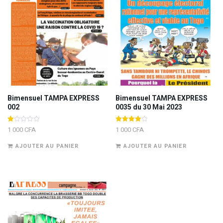
Bimensuel TAMPA EXPRESS
Bimensuel TAMPA EXPRESS
002
0035 du 30 Mai 2023
Note
Note
1 000
CFA
1 000
CFA
1.00
4.00
sur
sur 5
AJOUTER AU PANIER
AJOUTER AU PANIER
5