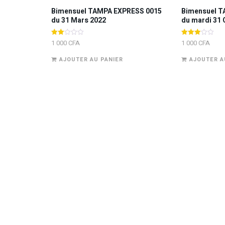
Bimensuel TAMPA EXPRESS 0015
Bimensuel T
du 31 Mars 2022
du mardi 31 
Note
Note
1 000
CFA
1 000
CFA
2.00
3.00
sur
sur 5
AJOUTER AU PANIER
AJOUTER A
5