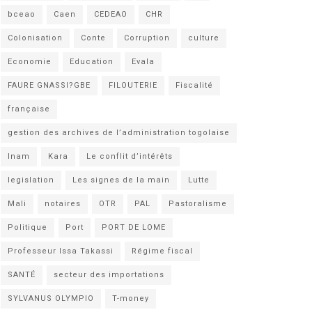
bceao
Caen
CEDEAO
CHR
Colonisation
Conte
Corruption
culture
Economie
Education
Evala
FAURE GNASSI?GBE
FILOUTERIE
Fiscalité
française
gestion des archives de l’administration togolaise
Inam
Kara
Le conflit d’intérêts
legislation
Les signes de la main
Lutte
Mali
notaires
OTR
PAL
Pastoralisme
Politique
Port
PORT DE LOME
Professeur Issa Takassi
Régime fiscal
SANTÉ
secteur des importations
SYLVANUS OLYMPIO
T-money