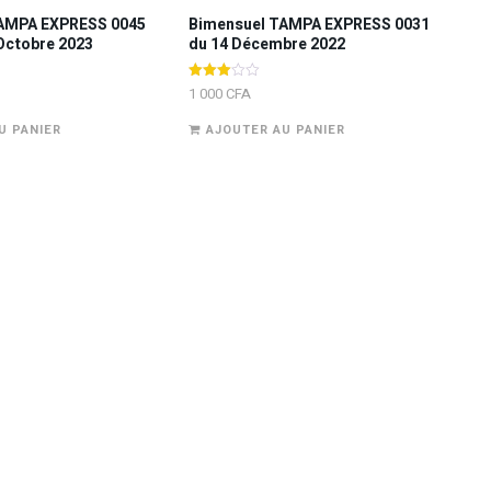
AMPA EXPRESS 0045
Bimensuel TAMPA EXPRESS 0031
Octobre 2023
du 14 Décembre 2022
Note
1 000
CFA
3.00
sur 5
U PANIER
AJOUTER AU PANIER