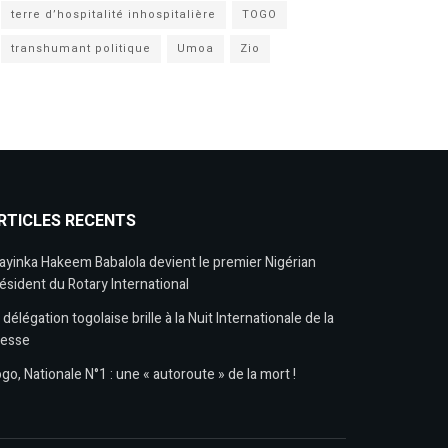
terre d’hospitalité inhospitalière
TOGO
transhumant politique
Umoa
Zio
RTICLES RECENTS
ayinka Hakeem Babalola devient le premier Nigérian
ésident du Rotary International
 délégation togolaise brille à la Nuit Internationale de la
resse
go, Nationale N°1 : une « autoroute » de la mort !