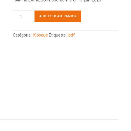
TAMPA-EXPRESS-N°036-du-mardi-13-juin-2023
AJOUTER AU PANIER
Catégorie :
Kiosque
Étiquette :
pdf