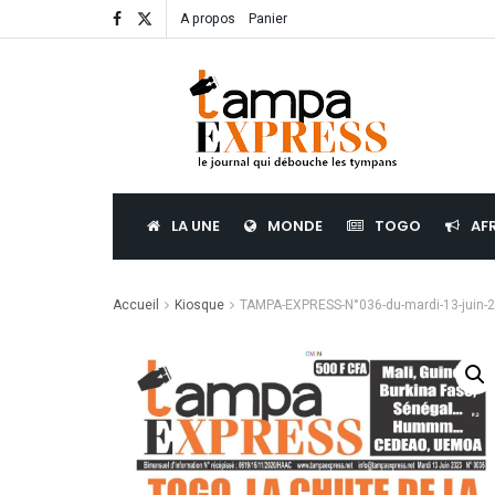
A propos
Panier
LA UNE
MONDE
TOGO
AF
Accueil
Kiosque
TAMPA-EXPRESS-N°036-du-mardi-13-juin-